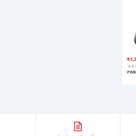
₺1,
PWB