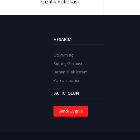
Gizlilik Politikası
HESABIM
Oturum aç
Sipariş Geçmişi
Benim dilek listem
Parca siparisi
SATICI OLUN
Şimdi Uygula