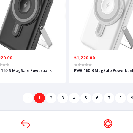
220.00
₺1,220.00
-160-S MagSafe Powerbank
PWB-160-B MagSafe Powerban
‹
1
2
3
4
5
6
7
8