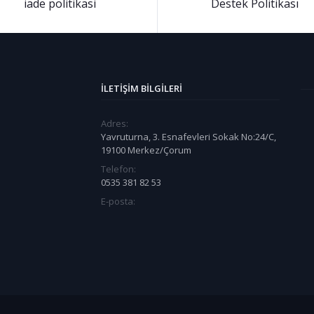
iade politikasi
Destek Politikası
İLETIŞIM BILGILERI
Adres:
Yavruturna, 3. Esnafevleri Sokak No:24/C,
19100 Merkez/Çorum
Telefon:
0535 381 82 53
E-posta: