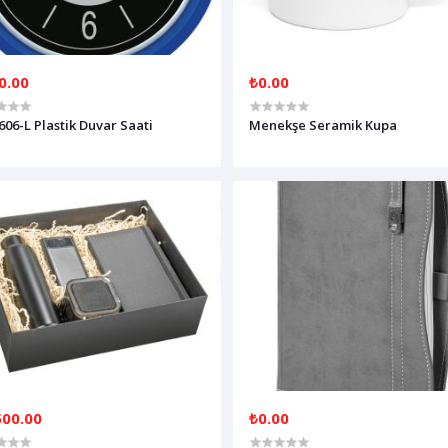
0.00
₺0.00
606-L Plastik Duvar Saati
Menekşe Seramik Kupa
500.00
₺0.00