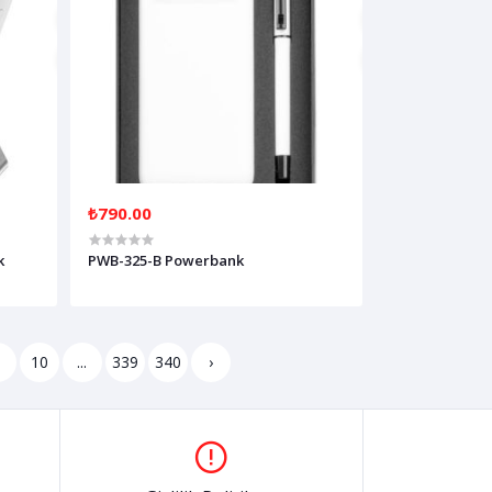
₺790.00
k
PWB-325-B Powerbank
9
10
...
339
340
›