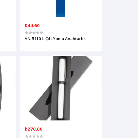
₺44.60
AN-5110-L Çift Yönlü Anahtarlık
₺270.00