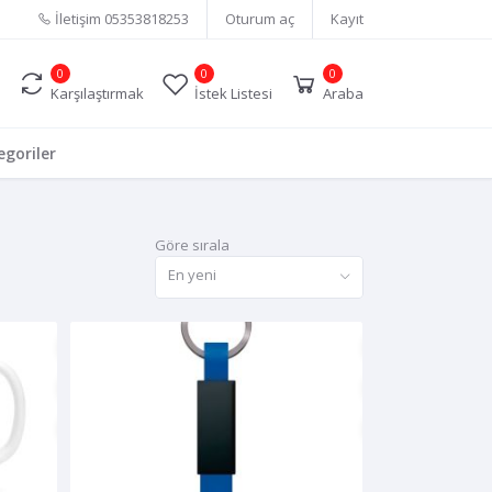
İletişim
05353818253
Oturum aç
Kayıt
0
0
0
Karşılaştırmak
İstek Listesi
Araba
goriler
Göre sırala
En yeni