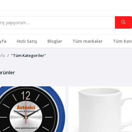
yfa
Hızlı Satış
Bloglar
Tüm markalar
Tüm Kate
yfa
"Tüm Kategoriler"
rünler