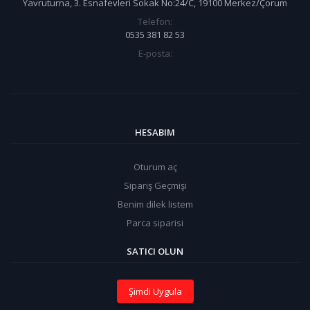
Yavruturna, 3. Esnafevleri Sokak No:24/C, 19100 Merkez/Çorum
Telefon:
0535 381 82 53
E-posta:
HESABIM
Oturum aç
Sipariş Geçmişi
Benim dilek listem
Parca siparisi
SATICI OLUN
Şimdi Uygula