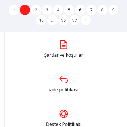
‹
1
2
3
4
5
6
7
8
9
10
...
96
97
›
Şartlar ve koşullar
iade politikasi
Destek Politikası