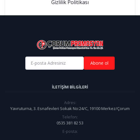
Gizlilik Politikası
Abone ol
İLETIŞIM BILGILERI
Adres:
Yavruturna, 3. Esnafevleri Sokak No:24/C, 19100 Merkez/Çorum
Telefon:
0535 381 82 53
E-posta: