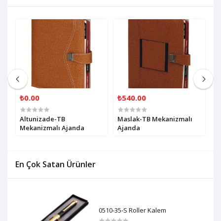
₺0.00
₺540.00
₺
Altunizade-TB
Maslak-TB Mekanizmalı
K
Mekanizmalı Ajanda
Ajanda
M
En Çok Satan Ürünler
0510-35-S Roller Kalem