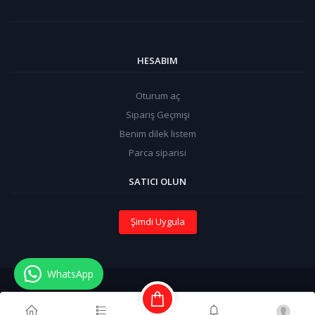
HESABIM
Oturum aç
Sipariş Geçmişi
Benim dilek listem
Parca siparisi
SATICI OLUN
Şimdi Uygula
WhatsApp